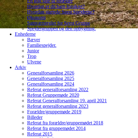
En god side til forældre
Hvordan er dit barn forsikret?
Hvordan startede Seest Spejderne?
Økonomi
Samværsregler for Seest Gruppe
Spejdergruppen og den opbygning.
Enhederne
Bæver
Familiespejder.
Junior
Trop
Ulvene
Arkiv
Generalforsamling 2026
Generalforsamling 2025
Generalforsamling 2024
Referat generalforsamling 2022
Referat Gruppemøde 2020
Referat Generalforsamling 19. april 2021
Referat generalforsamling 2023
Forældre/gruppemøde 2019
Billeder
Referat fra forældre/gruppemødet 2018
Referat fra gruppemødet 2014
Referat 2015