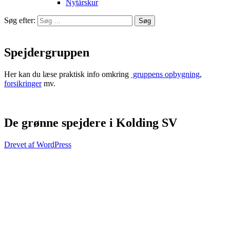
Nytårskur
Søg efter:
Spejdergruppen
Her kan du læse praktisk info omkring
gruppens opbygning
,
forsikringer
mv.
De grønne spejdere i Kolding SV
Drevet af WordPress