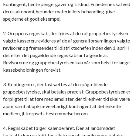
kontingent, tjente penge, gaver og tilskud. Enhederne skal ved
deres økonomi, herunder materiellets behandling, give
spejderne et godt eksempel.
2. Gruppens regnskab, der føres af den af gruppebestyrelsen
valgte kasserer, revideres af de af generalforsamlingen valgte
revisorer og fremsendes til distriktschefen inden den 1. april i
det efter det pågældende regnskabsår følgende år.
Revisorerne og gruppebestyrelsen kan når som helst forlange
kassebeholdningen forevist.
3. Kontingenter, der fastsættes af den pågældende
gruppebestyrelse, skal betales præcist. Gruppebestyrelsen er
forpligtet til at føre medlemslister, der til enhver tid skal være
ajour, samt at opkræve et årligt kontingent af det enkelte
medlem, jf. korpsets bestemmelse herom.
4. Regnskabet følger kalenderåret. Den af landsmødet
fastsatte korpsafgift for alle korpsets medlemmer betales