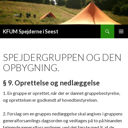
Søg
KFUM Spejderne i Seest
HOP
PRIMÆ
TIL
MENU
INDHOLD
SPEJDERGRUPPEN OG DEN
OPBYGNING.
§ 9. Oprettelse og nedlæggelse
1. En gruppe er oprettet, når der er dannet gruppebestyrelse,
og oprettelsen er godkendt af hovedbestyrelsen.
2. Forslag om en gruppes nedlæggelse skal angives i gruppens
generalforsamlings dagsorden og vedtages på to på hinanden
følgende generalforsamlinger, ved det første med ¾ af de