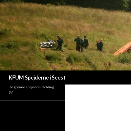
Søg
KFUM Spejderne i Seest
De grønne spejdere i Kolding
SV