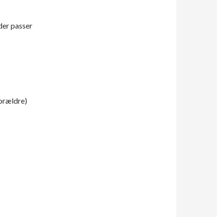
der passer
orældre)