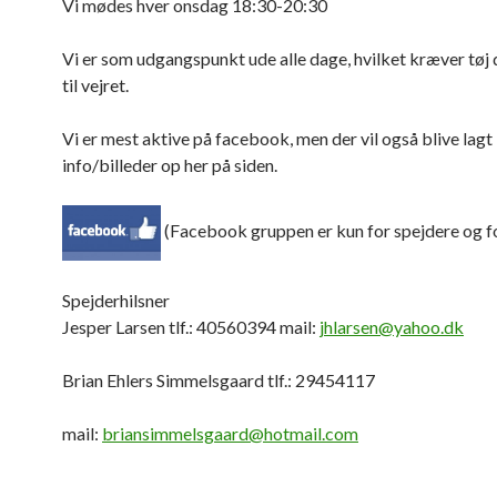
Vi mødes hver onsdag 18:30-20:30
Vi er som udgangspunkt ude alle dage, hvilket kræver tøj 
til vejret.
Vi er mest aktive på facebook, men der vil også blive lagt
info/billeder op her på siden.
(Facebook gruppen er kun for spejdere og f
Spejderhilsner
Jesper Larsen tlf.: 40560394 mail:
jhlarsen@yahoo.dk
Brian Ehlers Simmelsgaard tlf.: 29454117
mail:
briansimmelsgaard@hotmail.com